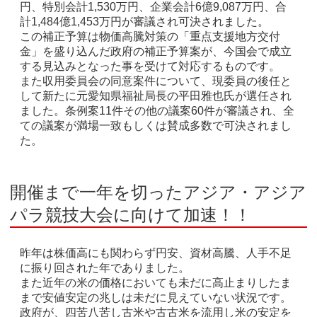
円、特別会計1,530万円、企業会計6億9,087万円、合
計1,484億1,453万円が審議され可決されました。
この補正予算は物価高騰対策の「重点支援地方交付
金」を盛り込んだ政府の補正予算案が、今国会で成立
する見込みとなった事を受けて対応するものです。
また収用委員会の同意案件について、現委員の後任と
して新たに元愛知県福祉局長の平田雅也氏が選任され
ました。条例案11件その他の議案60件が審議され、全
ての議案が満場一致もしくは賛成多数で可決されまし
た。
開催まで一年を切ったアジア・アジア
パラ競技大会に向けて加速！！
昨年は株価高にも関わらず円安、資材高騰、人手不足
に振り回された年でありました。
また近年の米の価格においても未だに高止まりしたま
まで安値安定の兆しは未だに見えていない状況です。
政府が、四苦八苦し古米や古古米を流用し米の安定を