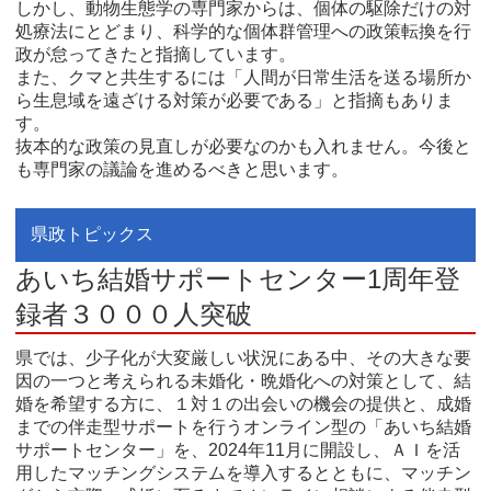
しかし、動物生態学の専門家からは、個体の駆除だけの対
処療法にとどまり、科学的な個体群管理への政策転換を行
政が怠ってきたと指摘しています。
また、クマと共生するには「人間が日常生活を送る場所か
ら生息域を遠ざける対策が必要である」と指摘もありま
す。
抜本的な政策の見直しが必要なのかも入れません。今後と
も専門家の議論を進めるべきと思います。
県政トピックス
あいち結婚サポートセンター1周年登
録者３０００人突破
県では、少子化が大変厳しい状況にある中、その大きな要
因の一つと考えられる未婚化・晩婚化への対策として、結
婚を希望する方に、１対１の出会いの機会の提供と、成婚
までの伴走型サポートを行うオンライン型の「あいち結婚
サポートセンター」を、2024年11月に開設し、ＡＩを活
用したマッチングシステムを導入するとともに、マッチン