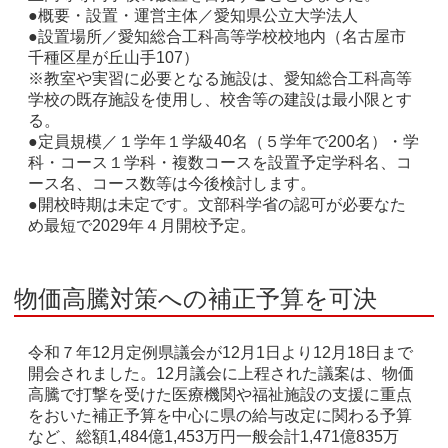
●概要・設置・運営主体／愛知県公立大学法人
●設置場所／愛知総合工科高等学校校地内（名古屋市
千種区星が丘山手107）
※教室や実習に必要となる施設は、愛知総合工科高等
学校の既存施設を使用し、校舎等の建設は最小限とす
る。
●定員規模／１学年１学級40名（５学年で200名）・学
科・コース１学科・複数コースを設置予定学科名、コ
ース名、コース数等は今後検討します。
●開校時期は未定です。文部科学省の認可が必要なた
め最短で2029年４月開校予定。
物価高騰対策への補正予算を可決
令和７年12月定例県議会が12月1日より12月18日まで
開会されました。12月議会に上程された議案は、物価
高騰で打撃を受けた医療機関や福祉施設の支援に重点
をおいた補正予算を中心に県の給与改定に関わる予算
など、総額1,484億1,453万円一般会計1,471億835万