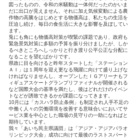
図ったものの、令和の米騒動は一体何だったのかいま
だに出口が見えません、それに加え気候変動による農
作物の高騰をはじめとする物価高は、私たちの生活を
圧迫し続け、毎日の食生活に大きな影響を及ぼしてい
ます。
兎にも角にも物価高対策が喫緊の課題であり、政府も
緊急景気対策に多額の予算を振り分けましたが、しか
るべきところへしっかりと行き渡り公平公正な分配に
なることを望むばかりです。
県政に目を向けると昨年スタートした「ステーション
ＡＩ」は１周年を迎え更なる飛躍に向けて盛り上げな
ければなりませんし、オープンしたＩＧアリーナもフ
ィギュアスケートグランプリファィナルが開催される
など国際大会の基準を満たし、後はどれだけのイベン
トなどが誘致できるかが課題になってきます。
10月には「カスハラ防止条例」も制定され人手不足の
中働く人々の労働環境を改善する意味合いにおいてサ
ービス業を中心とした職場の見守りの一助になればと
期待しています。
我々「あいち民主県議団」は「アジア・アジアパラオ
リンピック大会」成功に向けて最後のラストスパート