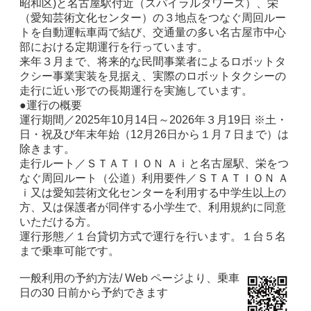
昭和区)と名古屋駅付近（スパイラルタワーズ）、栄
（愛知芸術文化センター）の３地点をつなぐ周回ルー
トを自動運転車両で結び、交通量の多い名古屋市中心
部における定期運行を行っています。
来年３月まで、将来的な民間事業者によるロボットタ
クシー事業実装を見据え、実際のロボットタクシーの
走行に近い形での長期運行を実施しています。
●運行の概要
運行期間／2025年10月14日～2026年３月19日 ※土・
日・祝及び年末年始（12月26日から１月７日まで）は
除きます。
走行ルート／ＳＴＡＴＩＯＮ Ａｉと名古屋駅、栄をつ
なぐ周回ルート（公道）利用要件／ＳＴＡＴＩＯＮ Ａ
ｉ又は愛知芸術文化センターを利用する中学生以上の
方、又は保護者が同伴する小学生で、利用規約に同意
いただける方。
運行形態／１台貸切方式で運行を行います。１台５名
まで乗車可能です。
一般利用の予約方法/ Web ページより、乗車
日の30 日前から予約できます