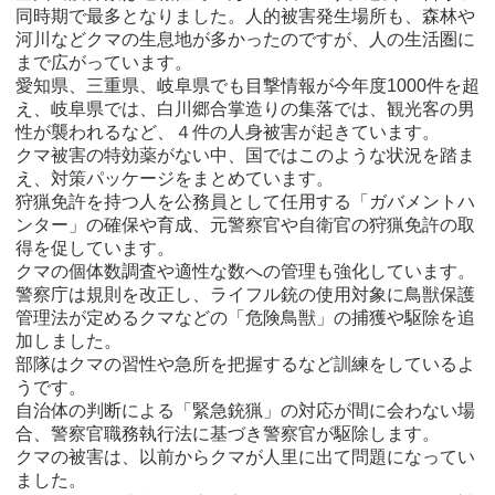
同時期で最多となりました。人的被害発生場所も、森林や
河川などクマの生息地が多かったのですが、人の生活圏に
まで広がっています。
愛知県、三重県、岐阜県でも目撃情報が今年度1000件を超
え、岐阜県では、白川郷合掌造りの集落では、観光客の男
性が襲われるなど、４件の人身被害が起きています。
クマ被害の特効薬がない中、国ではこのような状況を踏ま
え、対策パッケージをまとめています。
狩猟免許を持つ人を公務員として任用する「ガバメントハ
ンター」の確保や育成、元警察官や自衛官の狩猟免許の取
得を促しています。
クマの個体数調査や適性な数への管理も強化しています。
警察庁は規則を改正し、ライフル銃の使用対象に鳥獣保護
管理法が定めるクマなどの「危険鳥獣」の捕獲や駆除を追
加しました。
部隊はクマの習性や急所を把握するなど訓練をしているよ
うです。
自治体の判断による「緊急銃猟」の対応が間に会わない場
合、警察官職務執行法に基づき警察官が駆除します。
クマの被害は、以前からクマが人里に出て問題になってい
ました。