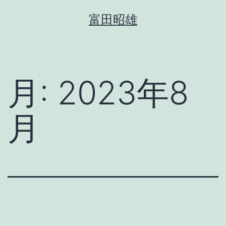
コ
富田昭雄
ン
テ
ン
ツ
月:
2023年8
へ
ス
月
キ
ッ
プ