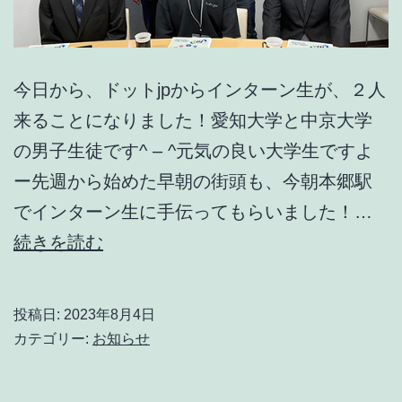
今日から、ドットjpからインターン生が、２人
来ることになりました！愛知大学と中京大学
の男子生徒です^ – ^元気の良い大学生ですよ
ー先週から始めた早朝の街頭も、今朝本郷駅
でインターン生に手伝ってもらいました！…
ド
続きを読む
ッ
ト
投稿日:
2023年8月4日
jp
カテゴリー:
お知らせ
か
ら