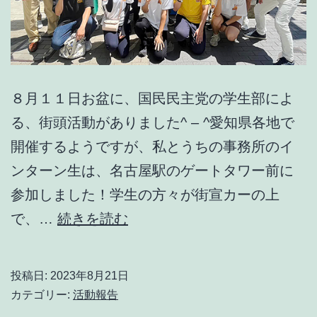
８月１１日お盆に、国民民主党の学生部によ
る、街頭活動がありました^ – ^愛知県各地で
開催するようですが、私とうちの事務所のイ
ンターン生は、名古屋駅のゲートタワー前に
参加しました！学生の方々が街宣カーの上
お
で、…
続きを読む
盆
に
投稿日:
2023年8月21日
国
カテゴリー:
活動報告
民