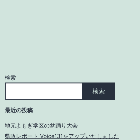
イ
ン
タ
ー
ン
生
が
検索
２
検索
人
来
最近の投稿
る
こ
地元よもぎ学区の盆踊り大会
と
県政レポート Voice131をアップいたしました