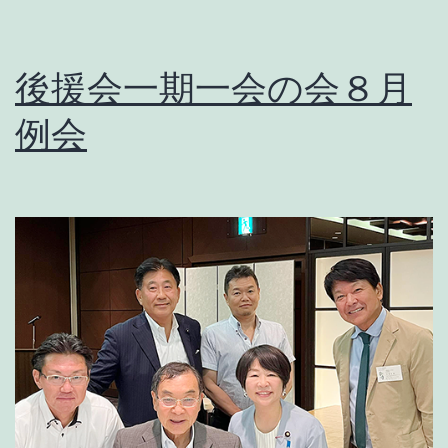
玉
木
雄
後援会一期一会の会８月
一
例会
郎
候
補、
名
古
屋
駅
前
で
街