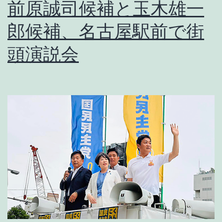
前原誠司候補と玉木雄一
郎候補、名古屋駅前で街
頭演説会