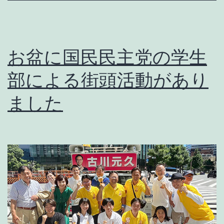
の
会
８
お盆に国民民主党の学生
月
部による街頭活動があり
例
ました
会