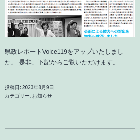
動
が
あ
り
ま
県政レポートVoice119をアップいたしまし
し
た。 是非、下記からご覧いただけます。
た
投稿日:
2023年8月9日
カテゴリー:
お知らせ