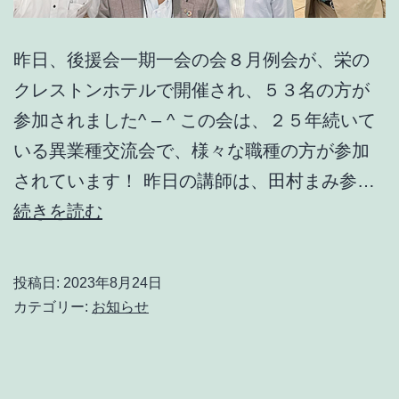
頭
演
昨日、後援会一期一会の会８月例会が、栄の
説
クレストンホテルで開催され、５３名の方が
会
参加されました^ – ^ この会は、２５年続いて
いる異業種交流会で、様々な職種の方が参加
されています！ 昨日の講師は、田村まみ参…
後
続きを読む
援
会
投稿日:
2023年8月24日
一
カテゴリー:
お知らせ
期
一
会