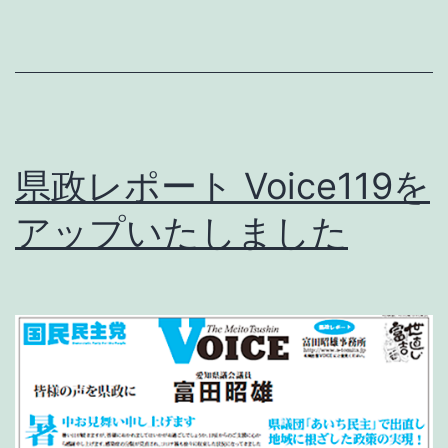
民
主
党
の
学
県政レポート Voice119を
生
アップいたしました
部
に
よ
る
街
頭
活